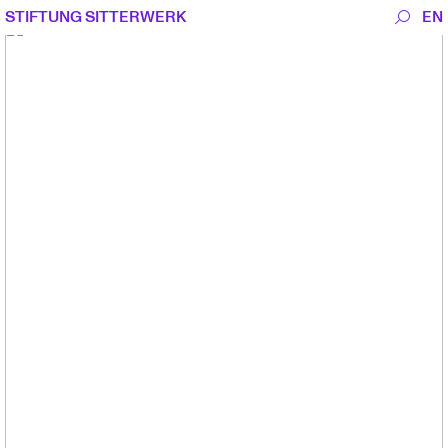
STIFTUNG SITTERWERK
EN
Stiftung Sitterwerk
Besuch
Agenda
Katalog
Journal
Editionen
Newsletter abonnieren
Gastkünstler:innen