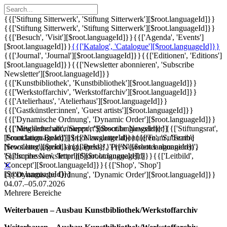
{{['Stiftung Sitterwerk', 'Stiftung Sitterwerk'][$root.languageId]}}
{{['Stiftung Sitterwerk', 'Stiftung Sitterwerk'][$root.languageId]}}
{{['Besuch', 'Visit'][$root.languageId]}}
{{['Agenda', 'Events']
[$root.languageId]}}
{{['Katalog', 'Catalogue'][$root.languageId]}}
{{['Journal', 'Journal'][$root.languageId]}}
{{['Editionen', 'Editions']
[$root.languageId]}}
{{['Newsletter abonnieren', 'Subscribe
Newsletter'][$root.languageId]}}
{{['Kunstbibliothek', 'Kunstbibliothek'][$root.languageId]}}
{{['Werkstoffarchiv', 'Werkstoffarchiv'][$root.languageId]}}
{{['Atelierhaus', 'Atelierhaus'][$root.languageId]}}
{{['Gastkünstler:innen', 'Guest artists'][$root.languageId]}}
{{['Dynamische Ordnung', 'Dynamic Order'][$root.languageId]}}
{{['Mitgliedschaft', 'Support'][$root.languageId]}}
{{['Newsletter abonnieren', 'Subscribe Newsletter']
{{['Stiftungsrat',
'Foundation Board'][$root.languageId]}}
[$root.languageId]}}
{{['Newsletter abonnieren', 'Subscribe
{{['Team', 'Team']
[$root.languageId]}}
Newsletter'][$root.languageId]}}
{{['Presse', 'Press'][$root.languageId]}}
{{['Newsletter abonnieren',
{{['Impressum', 'Imprint'][$root.languageId]}}
'Subscribe Newsletter'][$root.languageId]}}
{{['Leitbild',
'Concept'][$root.languageId]}}
{{['Shop', 'Shop']
✕
[$root.languageId]}}
{{['Dynamische Ordnung', 'Dynamic Order'][$root.languageId]}}
04.07.–05.07.2026
Mehrere Bereiche
Weiterbauen – Ausbau Kunstbibliothek/Werkstoffarchiv